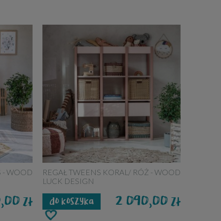
S - WOOD
REGAŁ TWEENS KORAL/ RÓŻ - WOOD
LUCK DESIGN
0,00
2 090,00
zł
zł
do koszyka