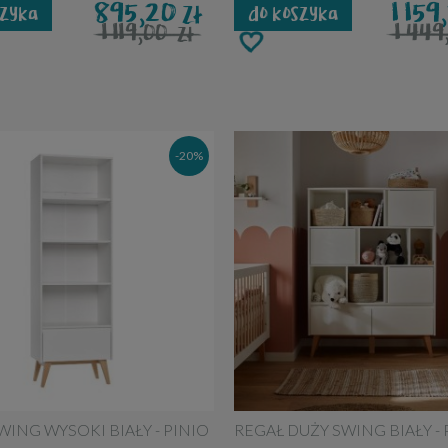
895,20
1 15
zł
szyka
do koszyka
1 119,00
1 44
zł
-20%
WING WYSOKI BIAŁY - PINIO
REGAŁ DUŻY SWING BIAŁY - 