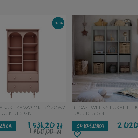
-13%
BABUSHKA WYSOKI RÓŻOWY
REGAŁ TWEENS EUKALIPTU
LUCK DESIGN
LUCK DESIGN
1 531,20
2 02
zł
szyka
do koszyka
1 760,00
zł