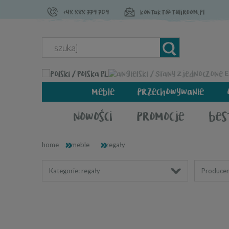
+48 888 779 709
kontakt@tuliroom.pl
PL
meble
przechowywanie
nowości
promocje
bes
»
»
home
meble
regały
Kategorie: regały
Producen