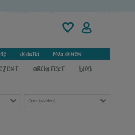
ogę
dodatki
poza domem
rezent
architekt
blog
Cena: (wybierz)