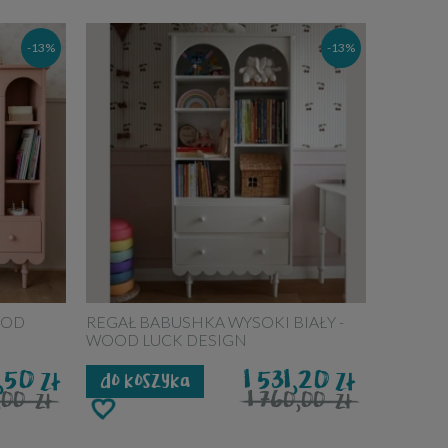
-13%
-13%
OOD
REGAŁ BABUSHKA WYSOKI BIAŁY -
WOOD LUCK DESIGN
8,50
1 531,20
zł
zł
do koszyka
0,00
1 760,00
zł
zł