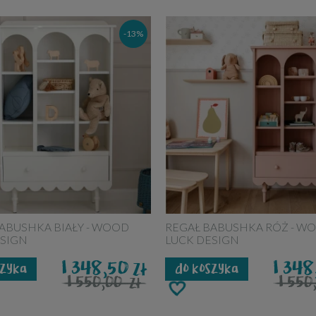
-13%
ABUSHKA BIAŁY - WOOD
REGAŁ BABUSHKA RÓŻ - W
ESIGN
LUCK DESIGN
1 348,50
1 34
zł
szyka
do koszyka
1 550,00
1 55
zł