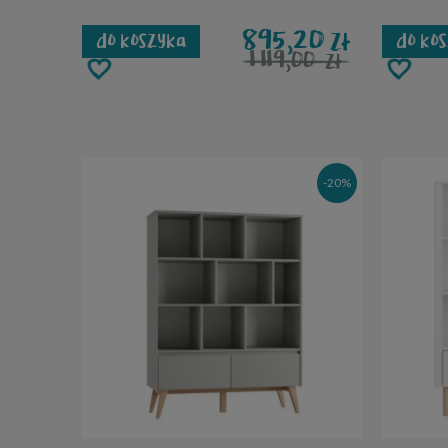
895,20
zł
do koszyka
do ko
1 119,00
zł
-20%