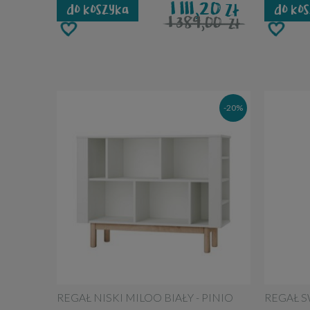
1 111,20
zł
do koszyka
do ko
1 389,00
zł
-20%
REGAŁ NISKI MILOO BIAŁY - PINIO
REGAŁ S