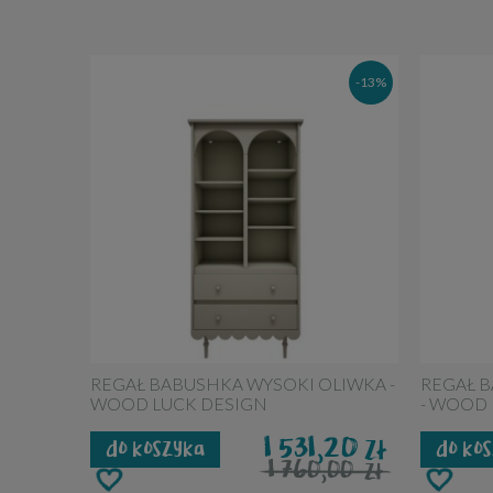
-13%
REGAŁ BABUSHKA WYSOKI OLIWKA -
REGAŁ 
WOOD LUCK DESIGN
- WOOD 
1 531,20
zł
do koszyka
do ko
1 760,00
zł