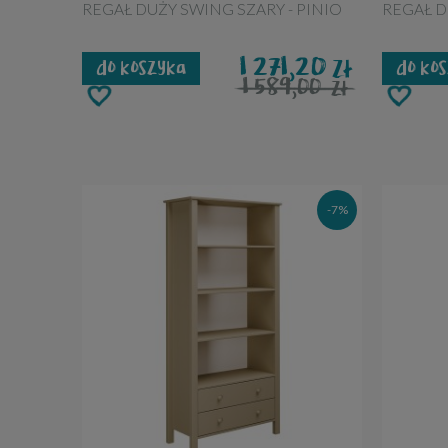
REGAŁ DUŻY SWING SZARY - PINIO
REGAŁ D
1 271,20
zł
do koszyka
do ko
1 589,00
zł
-7%