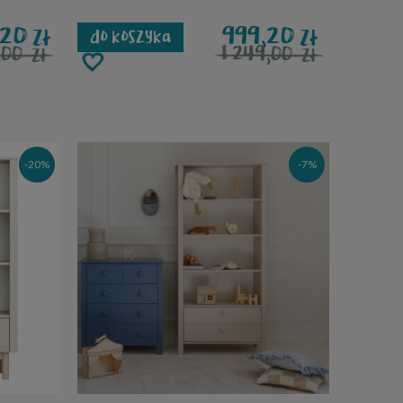
1,20
999,20
zł
zł
do koszyka
9,00
1 249,00
zł
zł
-20%
-7%