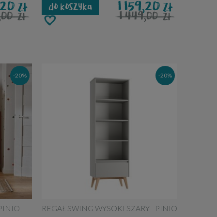
9,20
1 159,20
zł
zł
do koszyka
9,00
1 449,00
zł
zł
-20%
-20%
PINIO
REGAŁ SWING WYSOKI SZARY - PINIO