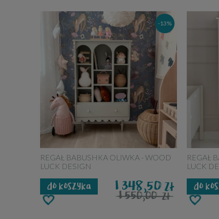
-13%
REGAŁ BABUSHKA OLIWKA - WOOD
REGAŁ B
LUCK DESIGN
LUCK D
1 348,50
zł
do koszyka
do ko
1 550,00
zł