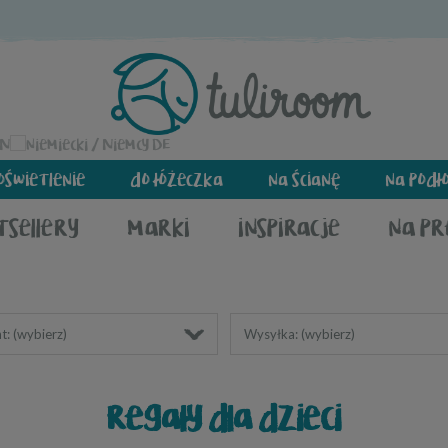
EN
DE
oświetlenie
do łóżeczka
na ścianę
na podł
tsellery
marki
inspiracje
na p
t: (wybierz)
Wysyłka: (wybierz)
regały dla dzieci