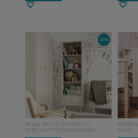
-20%
REGAŁ WYSOKI DO POKOJU
REGAŁ N
DZIECKA PETITE SZAMPAŃSKI -
PINIO
PINIO