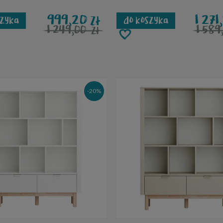
999,20
1 27
zł
szyka
do koszyka
1 249,00
1 58
zł
-20%