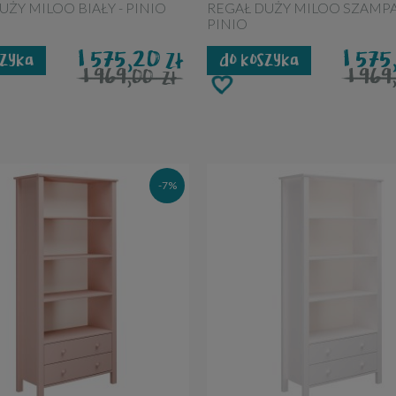
UŻY MILOO BIAŁY - PINIO
REGAŁ DUŻY MILOO SZAMPA
PINIO
1 575,20
1 57
zł
szyka
do koszyka
1 969,00
1 96
zł
-7%