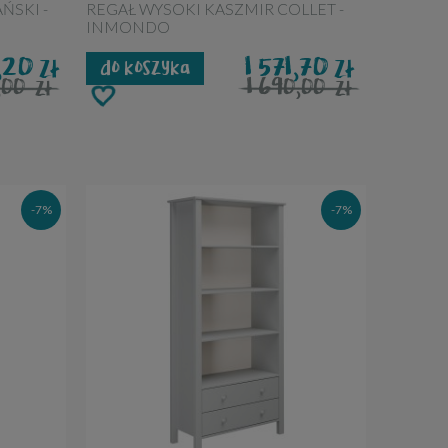
ŃSKI -
REGAŁ WYSOKI KASZMIR COLLET -
INMONDO
5,20
1 571,70
zł
zł
do koszyka
9,00
1 690,00
zł
zł
-7%
-7%