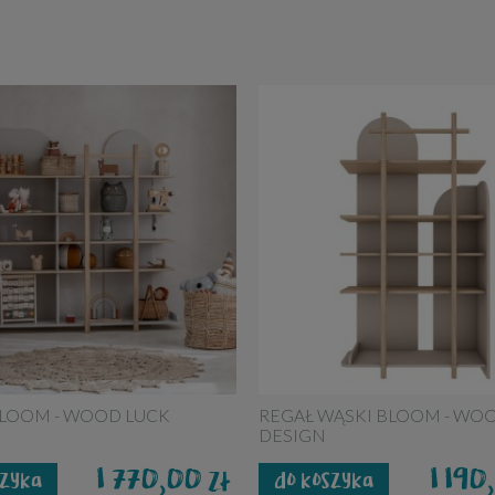
BLOOM - WOOD LUCK
REGAŁ WĄSKI BLOOM - WO
DESIGN
1 770,00
1 19
zł
szyka
do koszyka