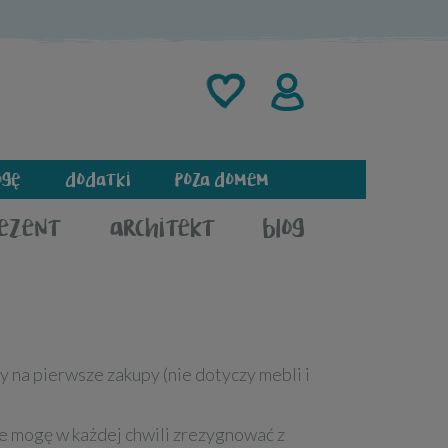
ogę
dodatki
poza domem
rezent
architekt
blog
 na pierwsze zakupy (nie dotyczy mebli i
że mogę w każdej chwili zrezygnować z