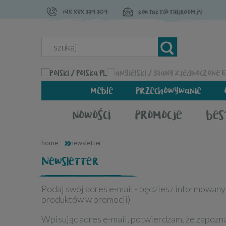
+48 888 779 709
kontakt@tuliroom.pl
PL
meble
przechowywanie
nowości
promocje
bes
»
home
newsletter
Newsletter
Podaj swój adres e-mail - będziesz informowany
produktów w promocji)
Wpisując adres e-mail, potwierdzam, że zapozna