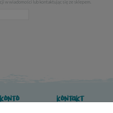
cji w wiadomości lub kontaktując się ze sklepem.
 konto
kontakt
wienia
O nas