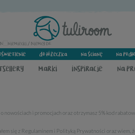
EN
DE
oświetlenie
do łóżeczka
na ścianę
na podł
tsellery
marki
inspiracje
na p
 o nowościach i promocjach oraz otrzymasz 5% kod rabatowy
łem się z Regulaminem i Polityką Prywatności oraz wiem, 