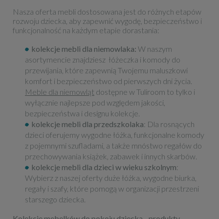
Nasza oferta mebli dostosowana jest do różnych etapów
rozwoju dziecka, aby zapewnić wygodę, bezpieczeństwo i
funkcjonalność na każdym etapie dorastania:
kolekcje mebli dla niemowlaka:
W naszym
asortymencie znajdziesz łóżeczka i komody do
przewijania, które zapewnią Twojemu maluszkowi
komfort i bezpieczeństwo od pierwszych dni życia.
Meble dla niemowląt
dostępne w Tuliroom to tylko i
wyłącznie najlepsze pod względem jakości,
bezpieczeństwa i designu kolekcje.
kolekcje mebli dla przedszkolaka
: Dla rosnących
dzieci oferujemy wygodne łóżka, funkcjonalne komody
z pojemnymi szufladami, a także mnóstwo regałów do
przechowywania książek, zabawek i innych skarbów.
kolekcje mebli dla dzieci w wieku szkolnym
:
Wybierz z naszej oferty duże łóżka, wygodne biurka,
regały i szafy, które pomogą w organizacji przestrzeni
starszego dziecka.
Kolekcje mebelków do pokoju dziecka - produkty