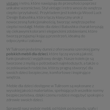
vintage
i retro, które nawiązują do przeszłości poprzez
unikalne wzornictwo. Styl vintage i retro wnosi do wnętrza
ciepło i przytulność. Przykładem jest kolekcja
Wood Luck
Design Babushka
, która łączy klasyczny urok z
nowoczesną funkcjonalnością, tworząc wnętrza pełne
ciepła i nostalgii. Meble dla dzieci Babushka charakteryzują
się ciekawymi kolorami i eleganckimi zdobieniami, które
tworzą przyjazną i kojącą przestrzeń, idealną do
odpoczynku i zabawy.
W Tuliroom jesteśmy dumni z oferowania szerokiej gamy
polskich mebli dla dzieci
, które łączą wysoką jakość,
funkcjonalność i wyjątkowy design. Nasze kolekcje są
tworzone z myślą o potrzebach najmłodszych, a także o
oczekiwaniach rodziców, którzy pragną stworzyć dla
swoich dzieci bezpieczne, komfortowe i inspirujące
wnętrza.
Meble dla dzieci dostępne w Tuliroom są wykonane z
wysokiej jakości materiałów, spełniających wszelkie normy
bezpieczeństwa, dzięki czemu rodzice mogą być spokojni o
zdrowie swoich dzieci.
Sprawdź nasz wybór mebli, od łóżek po komody, szafy i