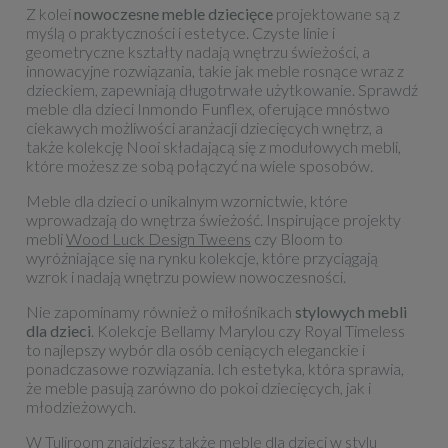
Z kolei
nowoczesne meble dziecięce
projektowane są z
myślą o praktyczności i estetyce. Czyste linie i
geometryczne kształty nadają wnętrzu świeżości, a
innowacyjne rozwiązania, takie jak meble rosnące wraz z
dzieckiem, zapewniają długotrwałe użytkowanie. Sprawdź
meble dla dzieci
Inmondo Funflex
, oferujące mnóstwo
ciekawych możliwości aranżacji dziecięcych wnętrz, a
także kolekcję Nooi składającą się z modułowych mebli,
które możesz ze sobą połączyć na wiele sposobów.
Meble dla dzieci o unikalnym wzornictwie, które
wprowadzają do wnętrza świeżość. Inspirujące projekty
mebli
Wood Luck Design Tweens
czy Bloom to
wyróżniające się na rynku kolekcje, które przyciągają
wzrok i nadają wnętrzu powiew nowoczesności.
Nie zapominamy również o miłośnikach
stylowych mebli
dla dzieci
. Kolekcje Bellamy Marylou czy Royal Timeless
to najlepszy wybór dla osób ceniących eleganckie i
ponadczasowe rozwiązania. Ich estetyka, która sprawia,
że meble pasują zarówno do pokoi dziecięcych, jak i
młodzieżowych.
W Tuliroom znajdziesz także
meble dla dzieci w stylu