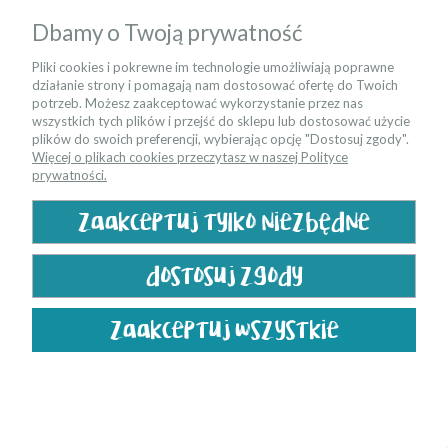
BELLAMY MARYLOU
Dbamy o Twoją prywatność
Pliki cookies i pokrewne im technologie umożliwiają poprawne
działanie strony i pomagają nam dostosować ofertę do Twoich
potrzeb. Możesz zaakceptować wykorzystanie przez nas
wszystkich tych plików i przejść do sklepu lub dostosować użycie
plików do swoich preferencji, wybierając opcję "Dostosuj zgody".
Więcej o plikach cookies przeczytasz w naszej Polityce
prywatności.
zaakceptuj tylko niezbędne
dostosuj zgody
TROLL SCANDY
zaakceptuj wszystkie
Newsletter