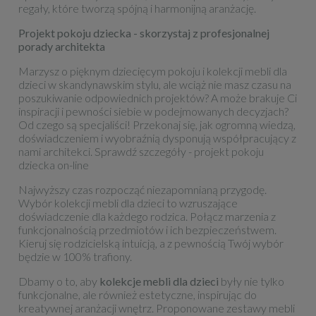
regały, które tworzą spójną i harmonijną aranżację.
Projekt pokoju dziecka - skorzystaj z profesjonalnej
porady architekta
Marzysz o pięknym dziecięcym pokoju i kolekcji mebli dla
dzieci w skandynawskim stylu, ale wciąż nie masz czasu na
poszukiwanie odpowiednich projektów? A może brakuje Ci
inspiracji i pewności siebie w podejmowanych decyzjach?
Od czego są specjaliści! Przekonaj się, jak ogromną wiedzą,
doświadczeniem i wyobraźnią dysponują współpracujący z
nami architekci. Sprawdź szczegóły -
projekt pokoju
dziecka on-line
Najwyższy czas rozpocząć niezapomnianą przygodę.
Wybór kolekcji mebli dla dzieci to wzruszające
doświadczenie dla każdego rodzica. Połącz marzenia z
funkcjonalnością przedmiotów i ich bezpieczeństwem.
Kieruj się rodzicielską intuicją, a z pewnością Twój wybór
będzie w 100% trafiony.
Dbamy o to, aby
kolekcje mebli dla dzieci
były nie tylko
funkcjonalne, ale również estetyczne, inspirując do
kreatywnej aranżacji wnętrz. Proponowane zestawy mebli