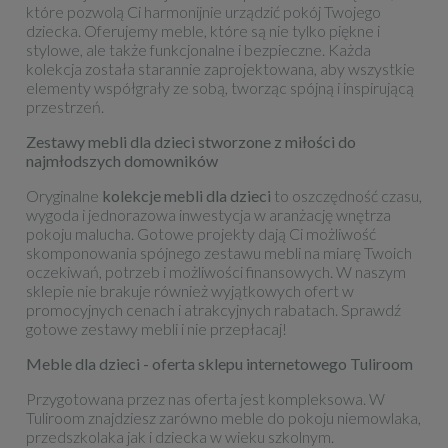
które pozwolą Ci harmonijnie urządzić pokój Twojego
dziecka. Oferujemy meble, które są nie tylko piękne i
stylowe, ale także funkcjonalne i bezpieczne. Każda
kolekcja została starannie zaprojektowana, aby wszystkie
elementy współgrały ze sobą, tworząc spójną i inspirującą
przestrzeń.
Zestawy mebli dla dzieci stworzone z miłości do
najmłodszych domowników
Oryginalne
kolekcje mebli dla dzieci
to oszczędność czasu,
wygoda i jednorazowa inwestycja w aranżację wnętrza
pokoju malucha. Gotowe projekty dają Ci możliwość
skomponowania spójnego zestawu mebli na miarę Twoich
oczekiwań, potrzeb i możliwości finansowych. W naszym
sklepie nie brakuje również wyjątkowych ofert w
promocyjnych cenach i atrakcyjnych rabatach. Sprawdź
gotowe zestawy mebli i nie przepłacaj!
Meble dla dzieci - oferta sklepu internetowego Tuliroom
Przygotowana przez nas oferta jest kompleksowa. W
Tuliroom znajdziesz zarówno meble do pokoju niemowlaka,
przedszkolaka jak i dziecka w wieku szkolnym.