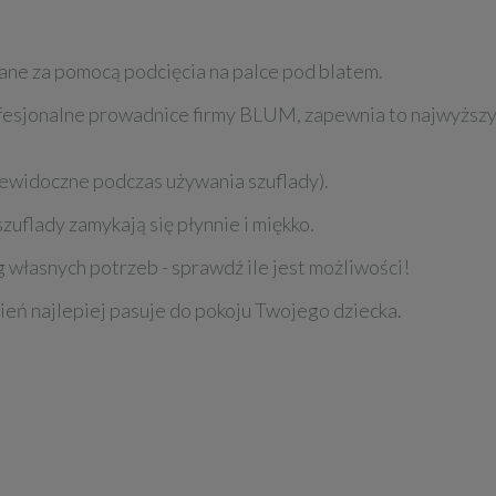
ane za pomocą podcięcia na palce pod blatem.
ofesjonalne prowadnice firmy BLUM, zapewnia to najwyższy 
ewidoczne podczas używania szuflady).
zuflady zamykają się płynnie i miękko.
 własnych potrzeb - sprawdź ile jest możliwości!
ień najlepiej pasuje do pokoju Twojego dziecka.