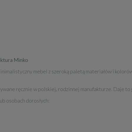
aktura Minko
minimalistyczny mebel z szeroką paletą materiałów i kolo
ywane ręcznie w polskiej, rodzinnej manufakturze. Daje t
lub osobach dorosłych: