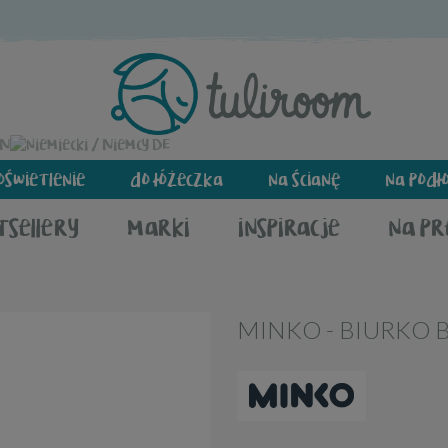
EN
DE
oświetlenie
do łóżeczka
na ścianę
na podł
tsellery
marki
inspiracje
na p
MINKO - BIURKO 
-7%