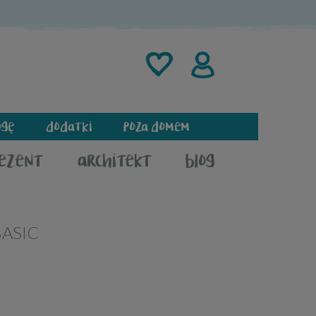
ogę
dodatki
poza domem
rezent
architekt
blog
BASIC