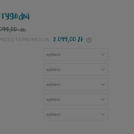
 tygodni
 099,00
ZŁ
2 099,00 zł
 PRZED TĄ PROMOCJĄ:
JEŻELI PRODUKT JEST SPRZEDAWANY
KRÓCEJ NIŻ 30 DNI, WYŚWIETLANA JEST
NAJNIŻSZA CENA OD MOMENTU, KIEDY
PRODUKT POJAWIŁ SIĘ W SPRZEDAŻY.