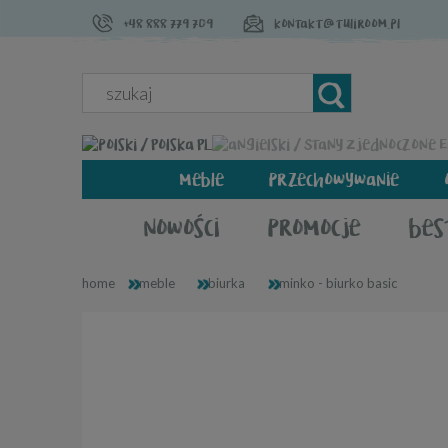
+48 888 779 709
kontakt@tuliroom.pl
PL
meble
przechowywanie
nowości
promocje
bes
»
»
»
home
meble
biurka
minko - biurko basic