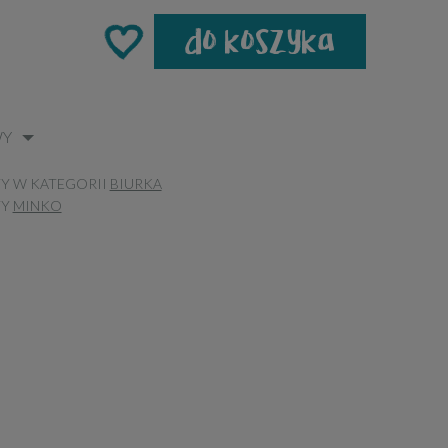
do koszyka
WY
Y W KATEGORII
BIURKA
TY
MINKO