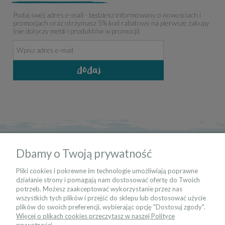
Podaj swój adres e-mail - będziesz informowany o nowościach i
promocjach oraz otrzymasz 5% kod rabatowy na pierwsze zakupy
(nie dotyczy mebli i produktów w promocji)
dodaj
informacje
Dbamy o Twoją prywatność
moje konto
Pliki cookies i pokrewne im technologie umożliwiają poprawne
działanie strony i pomagają nam dostosować ofertę do Twoich
potrzeb. Możesz zaakceptować wykorzystanie przez nas
kontakt
wszystkich tych plików i przejść do sklepu lub dostosować użycie
plików do swoich preferencji, wybierając opcję "Dostosuj zgody".
Więcej o plikach cookies przeczytasz w naszej Polityce
bądź na bieżąco