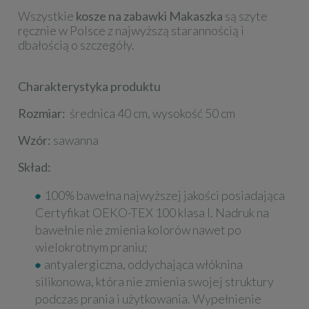
Wszystkie
kosze na zabawki Makaszka
są szyte
ręcznie w Polsce z najwyższą starannością i
dbałością o szczegóły.
Charakterystyka produktu
Rozmiar:
średnica 40 cm, wysokość 50 cm
Wzór:
sawanna
Skład:
100% bawełna najwyższej jakości posiadająca
Certyfikat OEKO-TEX 100 klasa I. Nadruk na
bawełnie nie zmienia kolorów nawet po
wielokrotnym praniu;
antyalergiczna, oddychająca włóknina
silikonowa, która nie zmienia swojej struktury
podczas prania i użytkowania. Wypełnienie