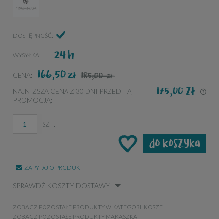
DOSTĘPNOŚĆ:
24 h
WYSYŁKA:
166,50
ZŁ
185,00
CENA:
ZŁ
175,00 zł
NAJNIŻSZA CENA Z 30 DNI PRZED TĄ
PROMOCJĄ:
JE
KR
NA
SZT.
PR
do koszyka
ZAPYTAJ O PRODUKT
SPRAWDŹ KOSZTY DOSTAWY
ZOBACZ POZOSTAŁE PRODUKTY W KATEGORII
KOSZE
ZOBACZ POZOSTAŁE PRODUKTY
MAKASZKA