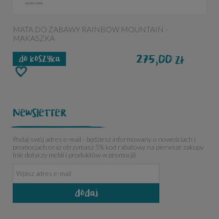
MATA DO ZABAWY RAINBOW MOUNTAIN -
C
MAKASZKA
M
275,00
zł
do koszyka
Newsletter
Podaj swój adres e-mail - będziesz informowany o nowościach i
promocjach oraz otrzymasz 5% kod rabatowy na pierwsze zakupy
(nie dotyczy mebli i produktów w promocji)
dodaj