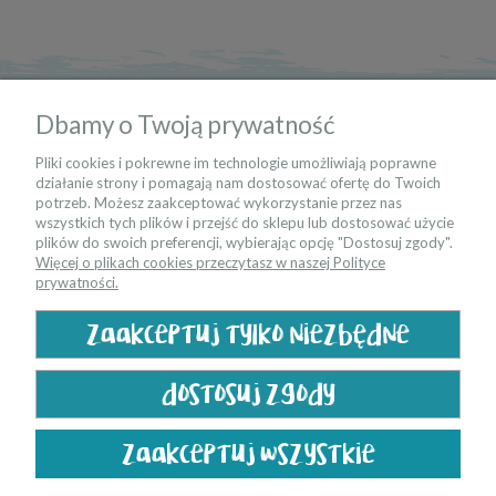
informacje
Dbamy o Twoją prywatność
moje konto
Pliki cookies i pokrewne im technologie umożliwiają poprawne
działanie strony i pomagają nam dostosować ofertę do Twoich
potrzeb. Możesz zaakceptować wykorzystanie przez nas
kontakt
wszystkich tych plików i przejść do sklepu lub dostosować użycie
plików do swoich preferencji, wybierając opcję "Dostosuj zgody".
Więcej o plikach cookies przeczytasz w naszej Polityce
bądź na bieżąco
prywatności.
zaakceptuj tylko niezbędne
dostosuj zgody
zaakceptuj wszystkie
pokaż pełną wersję strony