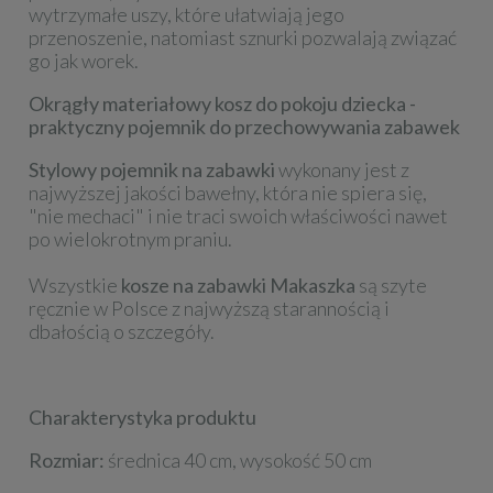
wytrzymałe uszy, które ułatwiają jego
przenoszenie, natomiast sznurki pozwalają związać
go jak worek.
Okrągły materiałowy kosz do pokoju dziecka -
praktyczny pojemnik do przechowywania zabawek
Stylowy pojemnik na zabawki
wykonany jest z
najwyższej jakości bawełny, która nie spiera się,
"nie mechaci" i nie traci swoich właściwości nawet
po wielokrotnym praniu.
Wszystkie
kosze na zabawki Makaszka
są szyte
ręcznie w Polsce z najwyższą starannością i
dbałością o szczegóły.
Charakterystyka produktu
Rozmiar:
średnica 40 cm, wysokość 50 cm