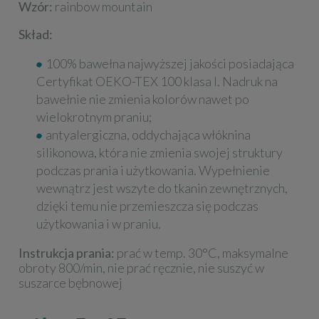
Wzór:
rainbow mountain
Skład:
100% bawełna najwyższej jakości posiadająca
Certyfikat OEKO-TEX 100 klasa I. Nadruk na
bawełnie nie zmienia kolorów nawet po
wielokrotnym praniu;
antyalergiczna, oddychająca włóknina
silikonowa, która nie zmienia swojej struktury
podczas prania i użytkowania. Wypełnienie
wewnątrz jest wszyte do tkanin zewnętrznych,
dzięki temu nie przemieszcza się podczas
użytkowania i w praniu.
Instrukcja prania:
prać w temp. 30°C, maksymalne
obroty 800/min, nie prać ręcznie, nie suszyć w
suszarce bębnowej