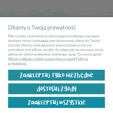
informacje
Dbamy o Twoją prywatność
moje konto
Pliki cookies i pokrewne im technologie umożliwiają poprawne
działanie strony i pomagają nam dostosować ofertę do Twoich
potrzeb. Możesz zaakceptować wykorzystanie przez nas
kontakt
wszystkich tych plików i przejść do sklepu lub dostosować użycie
plików do swoich preferencji, wybierając opcję "Dostosuj zgody".
Więcej o plikach cookies przeczytasz w naszej Polityce
bądź na bieżąco
prywatności.
zaakceptuj tylko niezbędne
dostosuj zgody
zaakceptuj wszystkie
pokaż pełną wersję strony
Sklep internetowy Shoper.pl