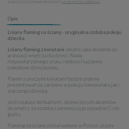
ZOBACZ POZOSTAŁE PRODUKTY
LOVE ME DECORATION
Opis
Lniany flaming na ścianę - oryginalna ozdoba pokoju
dziecka
Lniany flaming z kwiatami
idealny jako dodatek do
aranżacji wnętrza dla dzieci. Nada
niepowtarzalnego uroku i lekkości każdemu
pokoikowi dziecięcemu.
Flamin z uroczymi kwiatami będzie pięknie
prezentował się zarówno w pokoju niemowlaka jak i
starszego dziecka.
Jeśli szukasz delikatnych, dziewczęcych akcentów
do wnętrz, ta ozdoba z pewnością przypadnie Ci do
gustu.
Flaming na ścianę został wykony w Polsce, uszyty