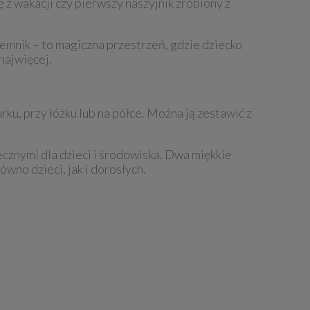
 z wakacji czy pierwszy naszyjnik zrobiony z
jemnik – to magiczna przestrzeń, gdzie dziecko
 najwięcej.
ku, przy łóżku lub na półce. Można ją zestawić z
ecznymi dla dzieci i środowiska. Dwa miękkie
no dzieci, jak i dorosłych.