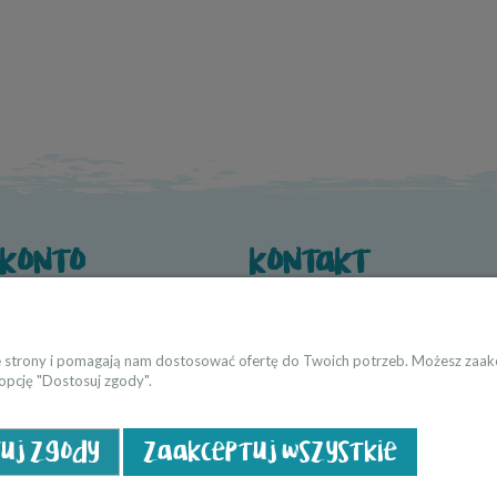
 konto
kontakt
wienia
O nas
 konta
Dane kontaktowe
Współpraca → producenci i twórcy
ie strony i pomagają nam dostosować ofertę do Twoich potrzeb. Możesz zaakc
 opcję "Dostosuj zgody".
Strefa Projektanta → architekci/proje
suj zgody
zaakceptuj wszystkie