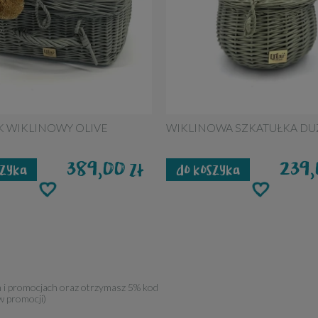
K WIKLINOWY OLIVE
WIKLINOWA SZKATUŁKA DU
389,00
239
zł
szyka
do koszyka
h i promocjach oraz otrzymasz 5% kod
w promocji)