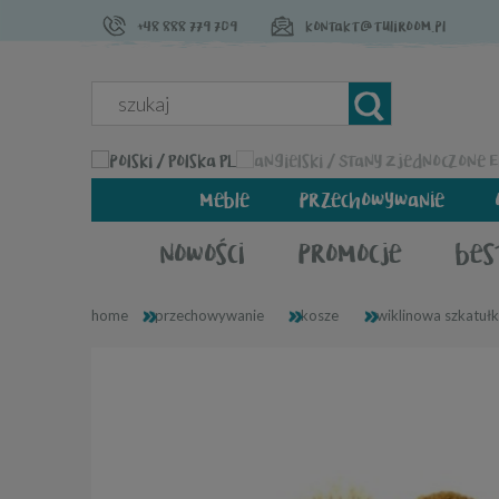
+48 888 779 709
kontakt@tuliroom.pl
PL
meble
przechowywanie
nowości
promocje
bes
»
»
»
home
przechowywanie
kosze
wiklinowa szkatułk