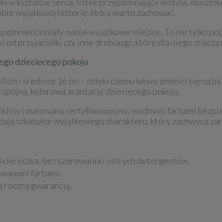
 w kształcie serca, listek przypominający motyla, muszelkę
bie wyjątkową historię, którą warto zachować.
spomnienia miały swoje wyjątkowe miejsce. To nie tylko po
ki od przyjaciółki czy inne drobiazgi, które dla niego znaczą
dego dziecięcego pokoju
m i średnicę 16 cm – dzięki czemu łatwo zmieści się na biur
 spójną, kolorową aranżację dziecięcego pokoju.
wikliny i malowana certyfikowanymi, wodnymi farbami bezpi
ją szkatułce wyjątkowego charakteru, który zachwyca zarów
ściereczka, bez szorowania i ostrych detergentów,
owanymi farbami,
ą roczną gwarancją.