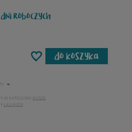
 dni roboczych
do koszyka
WY
Y W KATEGORII
KOSZE
TY
LILU KIDS