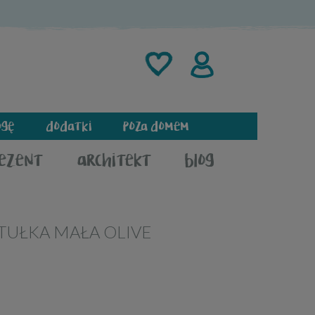
ogę
dodatki
poza domem
rezent
architekt
blog
TUŁKA MAŁA OLIVE