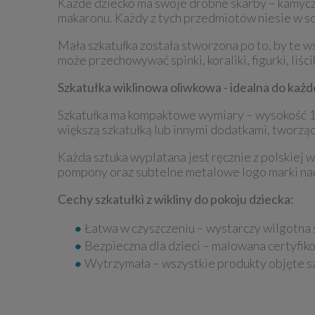
Każde dziecko ma swoje drobne skarby – kamyczki
makaronu. Każdy z tych przedmiotów niesie w so
Mała szkatułka została stworzona po to, by te w
może przechowywać spinki, koraliki, figurki, liści
Szkatułka wiklinowa oliwkowa - idealna do każ
Szkatułka ma kompaktowe wymiary – wysokość 10 c
większą szkatułką lub innymi dodatkami, tworząc
Każda sztuka wyplatana jest ręcznie z polskiej 
pompony oraz subtelne metalowe logo marki nada
Cechy szkatułki z wikliny do pokoju dziecka:
Łatwa w czyszczeniu – wystarczy wilgotna 
Bezpieczna dla dzieci – malowana certyfik
Wytrzymała – wszystkie produkty objęte s