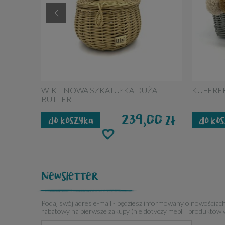
WIKLINOWA SZKATUŁKA DUŻA
KUFERE
BUTTER
239,00
zł
do koszyka
do ko
Newsletter
Podaj swój adres e-mail - będziesz informowany o nowościac
rabatowy na pierwsze zakupy (nie dotyczy mebli i produktów 