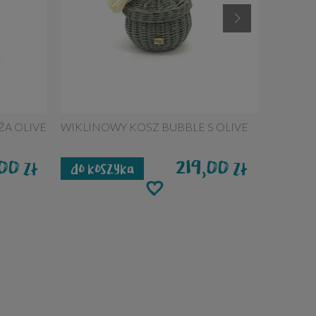
ŻA OLIVE
WIKLINOWY KOSZ BUBBLE S OLIVE
WIKLIN
,00
219,00
zł
zł
do koszyka
do ko