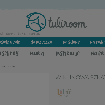
EN
DE
oświetlenie
do łóżeczka
na ścianę
na podł
tsellery
marki
inspiracje
na p
a mała olive
WIKLINOWA SZKA