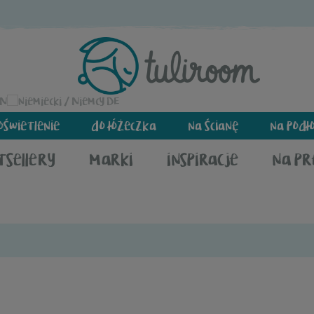
EN
DE
oświetlenie
do łóżeczka
na ścianę
na podł
tsellery
marki
inspiracje
na p