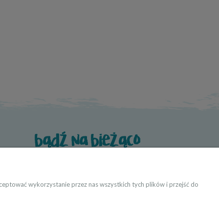
bądź na bieżąco
eptować wykorzystanie przez nas wszystkich tych plików i przejść do
ktanci