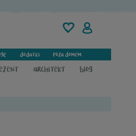
ogę
dodatki
poza domem
rezent
architekt
blog