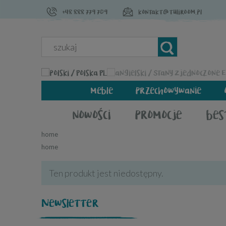
+48 888 779 709
kontakt@tuliroom.pl
PL
meble
przechowywanie
nowości
promocje
bes
home
home
Ten produkt jest niedostępny.
Newsletter