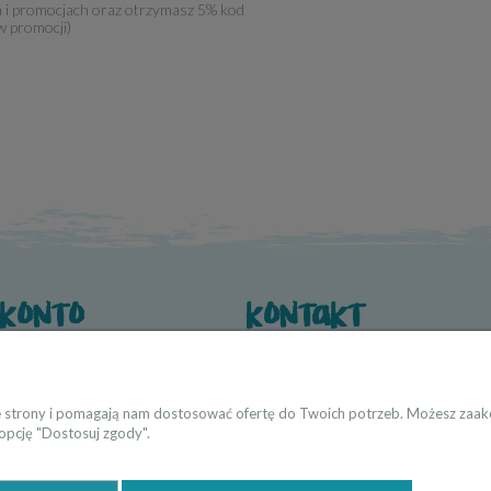
h i promocjach oraz otrzymasz 5% kod
w promocji)
 konto
kontakt
wienia
O nas
 konta
Dane kontaktowe
Współpraca → producenci i twórcy
ie strony i pomagają nam dostosować ofertę do Twoich potrzeb. Możesz zaakc
 opcję "Dostosuj zgody".
Strefa Projektanta → architekci/proje