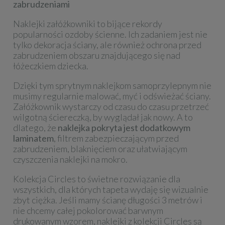
zabrudzeniami
Naklejki załóżkowniki to bijące rekordy
popularności ozdoby ścienne. Ich zadaniem jest nie
tylko dekoracja ściany, ale również ochrona przed
zabrudzeniem obszaru znajdującego się nad
łóżeczkiem dziecka.
Dzięki tym sprytnym naklejkom samoprzylepnym nie
musimy regularnie malować, myć i odświeżać ściany.
Załóżkownik wystarczy od czasu do czasu przetrzeć
wilgotną ściereczką, by wyglądał jak nowy. A to
dlatego, że
naklejka pokryta jest dodatkowym
laminatem
, filtrem zabezpieczającym przed
zabrudzeniem, blaknięciem oraz ułatwiającym
czyszczenia naklejki na mokro.
Kolekcja Circles to świetne rozwiązanie dla
wszystkich, dla których tapeta wydaję się wizualnie
zbyt ciężka. Jeśli mamy ścianę długości 3 metrów i
nie chcemy całej pokolorować barwnym
drukowanym wzorem, naklejki z kolekcji Circles są