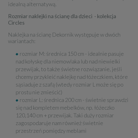
idealną alternatywą.
Rozmiar naklejki na ścianę dla dzieci - kolekcja
Circles
Naklejka na ścianę Dekornik występuje w dwóch
wariantach:
rozmiar M: średnica 150 cm - idealnie pasuje
nad kołyskę dla niemowlaka lub nad niewielki
przewijak, to także świetne rozwiązanie, jeśli
chcemy przykleić naklejkę nad łóżeczkiem, które
sąsiaduje z szafą (wtedy rozmiar L może się po
prostu nie zmieścić)
rozmiar L: średnica 200 cm - świetnie sprawdzi
się nad kompletem mebelków, np. łóżeczko
120,140 cm + przewijak. Taki duży rozmiar
zagospodaruje nam również świetnie
przestrzeń pomiędzy meblami