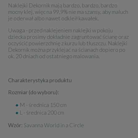
Naklejki Dekornik mają bardzo, bardzo, bardzo
mocny klej, więc na 99,9% nie ma szansy, aby maluch
je oderwał albo nawet odkleił kawałek.
Uwaga - przed naklejeniem naklejki w pokoju
dziecka prosimy dokładnie zagruntować ścianę oraz
oczyścić powierzchnię z kurzu lub tłuszczu. Naklejki
Dekornik można przyklejać na ścianach dopiero po
ok. 20 dniach od ostatniego malowania.
Charakterystyka produktu
Rozmiar (do wyboru):
M - średnica 150 cm
L - średnica 200 cm
Wzór:
Savanna World in a Circle