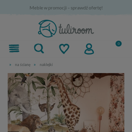
Meble w promocji – sprawdź ofertę!
»
»
na ścianę
naklejki