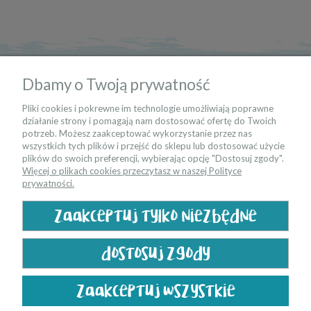
informacje
Dbamy o Twoją prywatność
moje konto
Pliki cookies i pokrewne im technologie umożliwiają poprawne
działanie strony i pomagają nam dostosować ofertę do Twoich
potrzeb. Możesz zaakceptować wykorzystanie przez nas
kontakt
wszystkich tych plików i przejść do sklepu lub dostosować użycie
plików do swoich preferencji, wybierając opcję "Dostosuj zgody".
Więcej o plikach cookies przeczytasz w naszej Polityce
bądź na bieżąco
prywatności.
zaakceptuj tylko niezbędne
dostosuj zgody
zaakceptuj wszystkie
pokaż pełną wersję strony