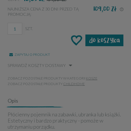
109,00 zł
NAJNIŻSZA CENA Z 30 DNI PRZED TĄ
PROMOCJĄ:
JE
KR
NA
SZT.
PR
do koszyka
ZAPYTAJ O PRODUKT
SPRAWDŹ KOSZTY DOSTAWY
ZOBACZ POZOSTAŁE PRODUKTY W KATEGORII
KOSZE
ZOBACZ POZOSTAŁE PRODUKTY
CHILDHOME
Opis
Płócienny pojemnik na zabawki, ubranka lub książki.
Estetyczny i bardzo praktyczny - pomoże w
utrzymaniu porządku.