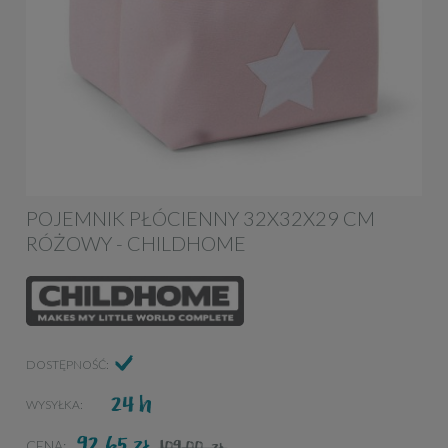
POJEMNIK PŁÓCIENNY 32X32X29 CM
RÓŻOWY - CHILDHOME
DOSTĘPNOŚĆ:
24 h
WYSYŁKA:
92,65
ZŁ
109,00
CENA:
ZŁ