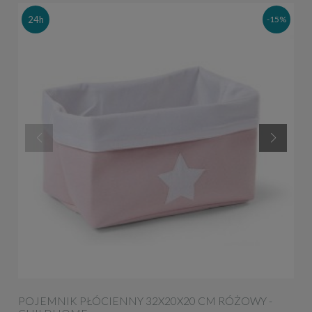
24h
-15%
POJEMNIK PŁÓCIENNY 32X20X20 CM RÓŻOWY -
P