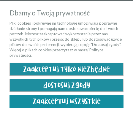
informacje
Dbamy o Twoją prywatność
moje konto
Pliki cookies i pokrewne im technologie umożliwiają poprawne
działanie strony i pomagają nam dostosować ofertę do Twoich
potrzeb. Możesz zaakceptować wykorzystanie przez nas
kontakt
wszystkich tych plików i przejść do sklepu lub dostosować użycie
plików do swoich preferencji, wybierając opcję "Dostosuj zgody".
Więcej o plikach cookies przeczytasz w naszej Polityce
bądź na bieżąco
prywatności.
zaakceptuj tylko niezbędne
dostosuj zgody
zaakceptuj wszystkie
pokaż pełną wersję strony
Sklep internetowy Shoper.pl
realizacja rewolucje.online