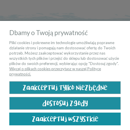
informacje
Dbamy o Twoją prywatność
moje konto
Pliki cookies i pokrewne im technologie umożliwiają poprawne
działanie strony i pomagają nam dostosować ofertę do Twoich
potrzeb. Możesz zaakceptować wykorzystanie przez nas
kontakt
wszystkich tych plików i przejść do sklepu lub dostosować użycie
plików do swoich preferencji, wybierając opcję "Dostosuj zgody".
Więcej o plikach cookies przeczytasz w naszej Polityce
bądź na bieżąco
prywatności.
zaakceptuj tylko niezbędne
dostosuj zgody
zaakceptuj wszystkie
pokaż pełną wersję strony