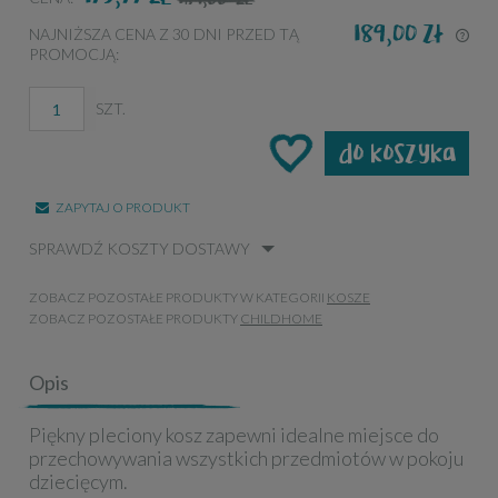
189,00 zł
NAJNIŻSZA CENA Z 30 DNI PRZED TĄ
PROMOCJĄ:
JE
KR
NA
SZT.
PR
do koszyka
ZAPYTAJ O PRODUKT
SPRAWDŹ KOSZTY DOSTAWY
ZOBACZ POZOSTAŁE PRODUKTY W KATEGORII
KOSZE
ZOBACZ POZOSTAŁE PRODUKTY
CHILDHOME
Opis
Piękny pleciony kosz zapewni idealne miejsce do
przechowywania wszystkich przedmiotów w pokoju
dziecięcym.