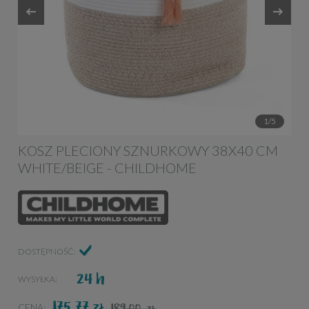
1/5
KOSZ PLECIONY SZNURKOWY 38X40 CM
WHITE/BEIGE - CHILDHOME
DOSTĘPNOŚĆ:
24 h
WYSYŁKA:
175,77
ZŁ
189,00
CENA:
ZŁ