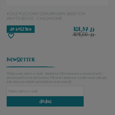
KOSZ PLECIONY SZNURKOWY 28X27 CM
K
WHITE/BEIGE - CHILDHOME
101,37
zł
do koszyka
109,00
zł
Newsletter
Podaj swój adres e-mail - będziesz informowany o nowościach i
promocjach oraz otrzymasz 5% kod rabatowy na pierwsze zakupy
(nie dotyczy mebli i produktów w promocji)
dodaj