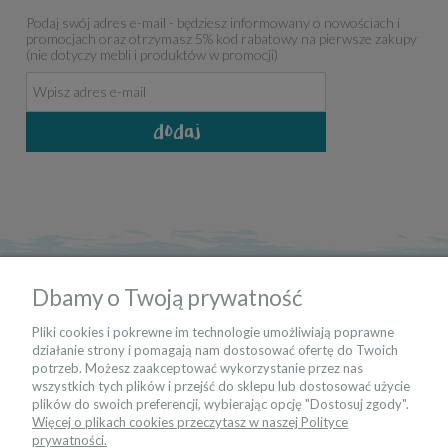
Podaj swój adres e-mail - będziesz informowany o nowościach i
promocjach oraz otrzymasz 5% kod rabatowy na pierwsze zakupy
(nie dotyczy mebli i produktów w promocji)
dodaj
informacje
Dbamy o Twoją prywatność
moje konto
Pliki cookies i pokrewne im technologie umożliwiają poprawne
działanie strony i pomagają nam dostosować ofertę do Twoich
potrzeb. Możesz zaakceptować wykorzystanie przez nas
kontakt
wszystkich tych plików i przejść do sklepu lub dostosować użycie
plików do swoich preferencji, wybierając opcję "Dostosuj zgody".
Więcej o plikach cookies przeczytasz w naszej Polityce
bądź na bieżąco
prywatności.