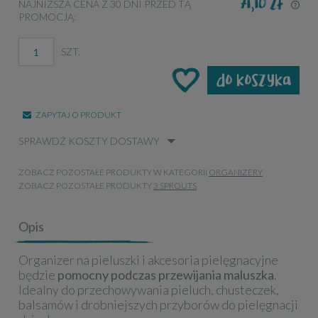
71,10 zł
NAJNIŻSZA CENA Z 30 DNI PRZED TĄ
PROMOCJĄ:
JE
KR
NA
SZT.
PR
do koszyka
ZAPYTAJ O PRODUKT
SPRAWDŹ KOSZTY DOSTAWY
ZOBACZ POZOSTAŁE PRODUKTY W KATEGORII
ORGANIZERY
ZOBACZ POZOSTAŁE PRODUKTY
3 SPROUTS
Opis
Organizer na pieluszki i akcesoria pielęgnacyjne
będzie
pomocny podczas przewijania maluszka
.
Idealny do przechowywania pieluch, chusteczek,
balsamów i drobniejszych przyborów do pielęgnacji