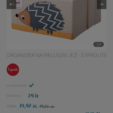
1/3
ORGANIZER NA PIELUSZKI JEŻ - 3 SPROUTS
DOSTĘPNOŚĆ:
24 h
WYSYŁKA:
73,47
ZŁ
79,00
CENA:
ZŁ