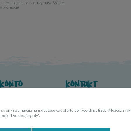
h i promocjach oraz otrzymasz 5% kod
w promocji)
 konto
kontakt
wienia
O nas
 konta
Dane kontaktowe
Współpraca → producenci i twórcy
ie strony i pomagają nam dostosować ofertę do Twoich potrzeb. Możesz zaakc
 opcję "Dostosuj zgody".
Strefa Projektanta → architekci/proje