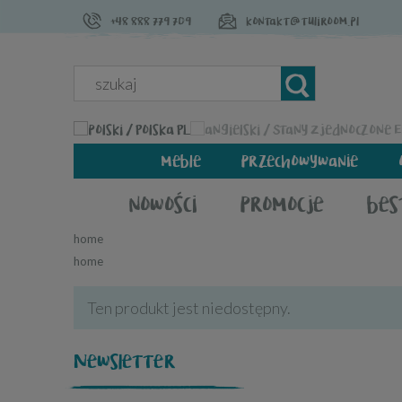
+48 888 779 709
kontakt@tuliroom.pl
PL
meble
przechowywanie
nowości
promocje
bes
home
home
Ten produkt jest niedostępny.
Newsletter