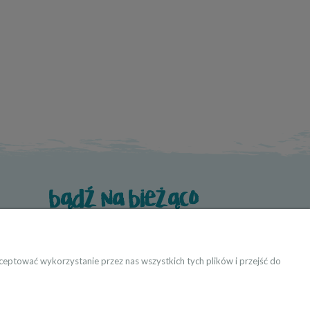
bądź na bieżąco
eptować wykorzystanie przez nas wszystkich tych plików i przejść do
ktanci