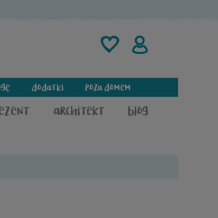
ogę
dodatki
poza domem
rezent
architekt
blog