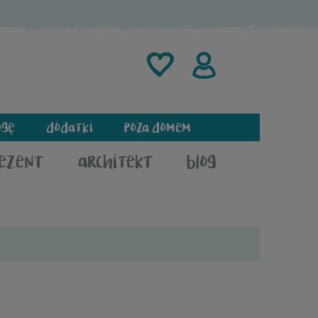
ogę
dodatki
poza domem
rezent
architekt
blog