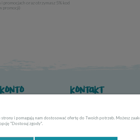
h i promocjach oraz otrzymasz 5% kod
w promocji)
 konto
kontakt
wienia
O nas
 konta
Dane kontaktowe
Współpraca → producenci i twórcy
ie strony i pomagają nam dostosować ofertę do Twoich potrzeb. Możesz zaakc
 opcję "Dostosuj zgody".
Strefa Projektanta → architekci/proje