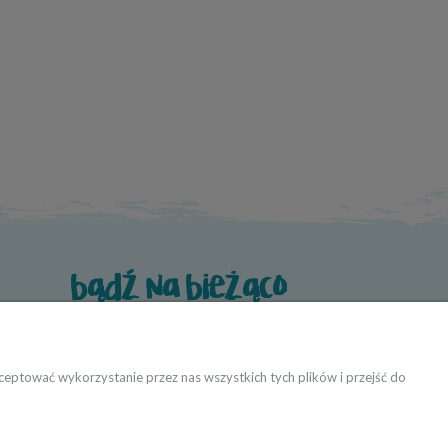
bądź na bieżąco
eptować wykorzystanie przez nas wszystkich tych plików i przejść do
ktanci