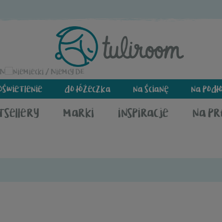
EN
DE
oświetlenie
do łóżeczka
na ścianę
na podł
tsellery
marki
inspiracje
na p