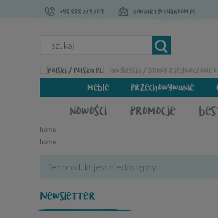
+48 888 779 709
kontakt@tuliroom.pl
PL
meble
przechowywanie
nowości
promocje
bes
home
home
Ten produkt jest niedostępny.
Newsletter